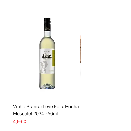
Vinho Branco Leve Félix Rocha
Fusor Xerox 115R00120
Moscatel 2024 750ml
Esgotado
Preço
4,99 €