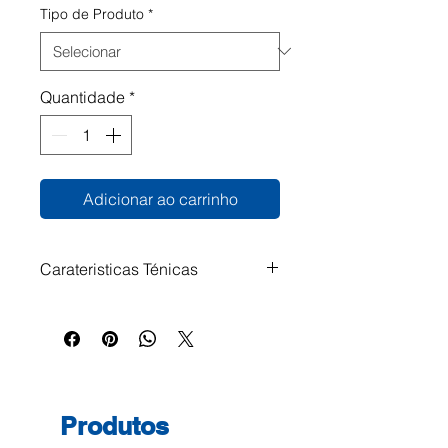
Tipo de Produto
*
Quantidade
*
Adicionar ao carrinho
Carateristicas Ténicas
Formato: A5 Quadriculado Cor
da capa: Sortido (Entrega
Aleatória) Gramagem: 90g/m²
100 Folhas
Produtos