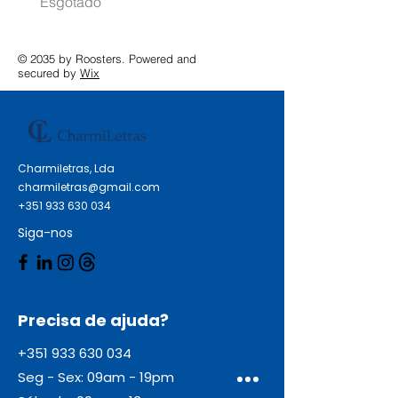
Esgotado
Esgotado
© 2035 by Roosters. Powered and
secured by
Wix
Charmiletras, Lda
charmiletras@gmail.com
+351 933 630 034
Siga-nos
Precisa de ajuda?
+351 933 630 034
Seg - Sex: 09am - 19pm