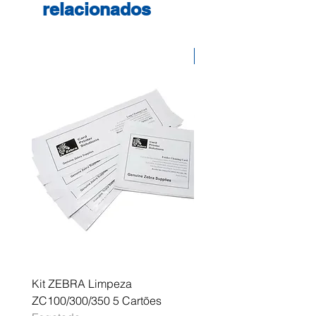
relacionados
Desconto
Kit ZEBRA Limpeza
Multifunções BROTHER 
ZC100/300/350 5 Cartões
Profissional A3 MFC-J