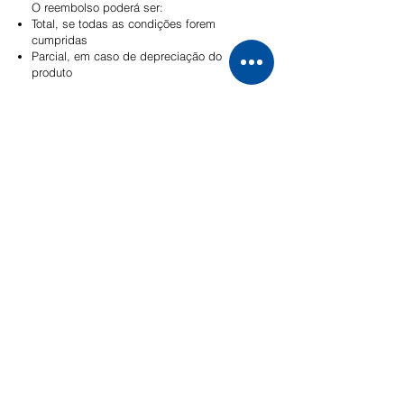
O reembolso poderá ser:
Total, se todas as condições forem
cumpridas
Parcial, em caso de depreciação do
produto
8. Devoluções Fora do Prazo
Pedidos de devolução fora do prazo legal
de 14 dias:
Só serão aceites a título excecional
Poderão estar sujeitos a uma dedução até
10% do valor do produto, com mínimo de
9,50€
9. Exclusões
Não serão aceites devoluções de
produtos que:
Apresentem sinais evidentes de uso
indevido
Estejam danificados por causas externas
(ex: má utilização ou transporte não
assegurado)