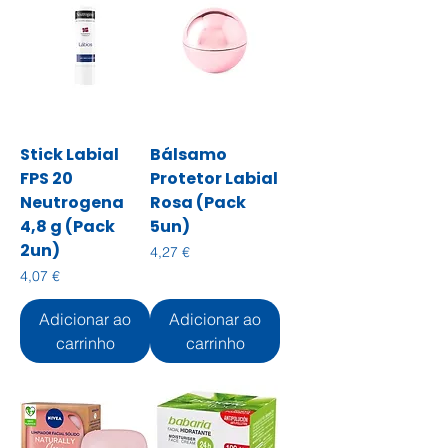
Stick Labial
Bálsamo
FPS 20
Protetor Labial
Neutrogena
Rosa (Pack
4,8 g (Pack
5un)
2un)
Preço
4,27 €
Preço
4,07 €
Adicionar ao
Adicionar ao
carrinho
carrinho