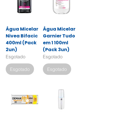
Água Micelar
Água Micelar
Nivea Bifacic
Garnier Tudo
400ml (Pack
em 1 100ml
2un)
(Pack 3un)
Esgotado
Esgotado
Esgotado
Esgotado