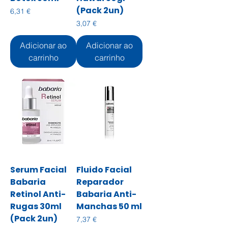
(Pack 2un)
Preço
6,31 €
Preço
3,07 €
Adicionar ao
Adicionar ao
carrinho
carrinho
Serum Facial
Fluido Facial
Babaria
Reparador
Retinol Anti-
Babaria Anti-
Rugas 30ml
Manchas 50 ml
(Pack 2un)
Preço
7,37 €