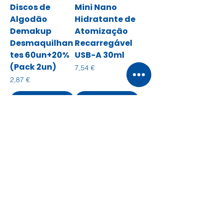
Discos de
Mini Nano
Algodão
Hidratante de
Demakup
Atomização
Desmaquilhan
Recarregável
tes 60un+20%
USB-A 30ml
(Pack 2un)
Preço
7,54 €
Preço
2,87 €
Adicionar ao
Adicionar ao
carrinho
carrinho
1
/
1
© 2035 by Roosters. Powered and
secured by
Wix