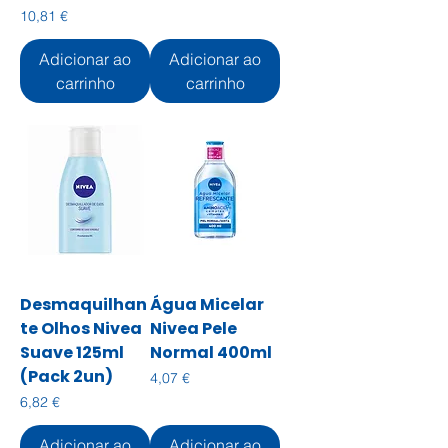
Preço
10,81 €
Adicionar ao
Adicionar ao
carrinho
carrinho
Desmaquilhan
Água Micelar
te Olhos Nivea
Nivea Pele
Suave 125ml
Normal 400ml
(Pack 2un)
Preço
4,07 €
Preço
6,82 €
Adicionar ao
Adicionar ao