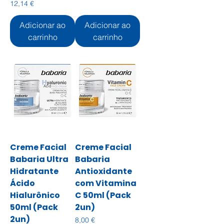
Preço
12,14 €
Adicionar ao
Adicionar ao
carrinho
carrinho
Creme Facial
Creme Facial
Babaria Ultra
Babaria
Hidratante
Antioxidante
Ácido
com Vitamina
Hialurônico
C 50ml (Pack
50ml (Pack
2un)
2un)
Preço
8,00 €