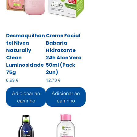
Desmaquilhan
Creme Facial
tel Nivea
Babaria
Naturally
Hidratante
Clean
24h Aloe Vera
Luminosidade
50ml (Pack
75g
2un)
Preço
Preço
6,99 €
12,73 €
Adicionar ao
Adicionar ao
carrinho
carrinho