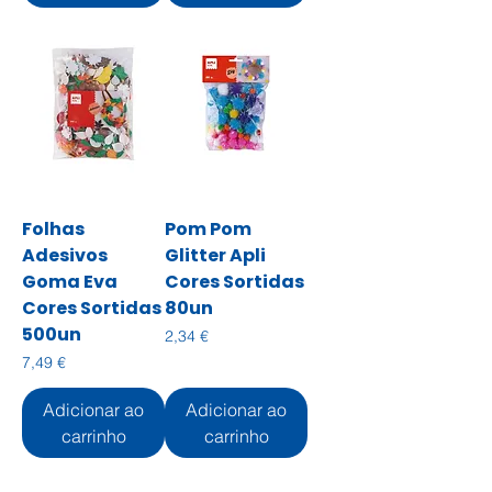
Folhas
Pom Pom
Adesivos
Glitter Apli
Goma Eva
Cores Sortidas
Cores Sortidas
80un
500un
Preço
2,34 €
Preço
7,49 €
Adicionar ao
Adicionar ao
carrinho
carrinho