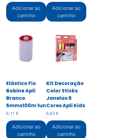
Adicionar ao
Adicionar ao
carrinho
carrinho
Elástico Fio
Kit Decoração
Bobine Apli
Color Sticks
Branco
Janelas 6
5mmx100m 1un
Cores Apli Kids
Preço
Preço
6,11 €
6,63 €
Adicionar ao
Adicionar ao
carrinho
carrinho