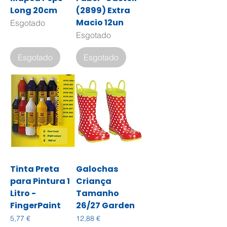
Long 20cm
(2899) Extra
Macio 12un
Esgotado
Esgotado
Esgotado
Esgotado
Tinta Preta
Galochas
para Pintura 1
Criança
Litro -
Tamanho
FingerPaint
26/27 Garden
Preço
Preço
5,77 €
12,88 €