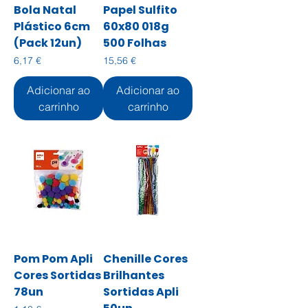
Bola Natal
Papel Sulfito
Plástico 6cm
60x80 018g
(Pack 12un)
500 Folhas
Preço
Preço
6,17 €
15,56 €
Adicionar ao
Adicionar ao
carrinho
carrinho
Pom Pom Apli
Chenille Cores
Cores Sortidas
Brilhantes
78un
Sortidas Apli