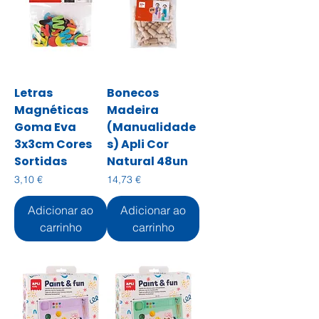
Letras
Bonecos
Magnéticas
Madeira
Goma Eva
(Manualidade
3x3cm Cores
s) Apli Cor
Sortidas
Natural 48un
Preço
Preço
3,10 €
14,73 €
Adicionar ao
Adicionar ao
carrinho
carrinho