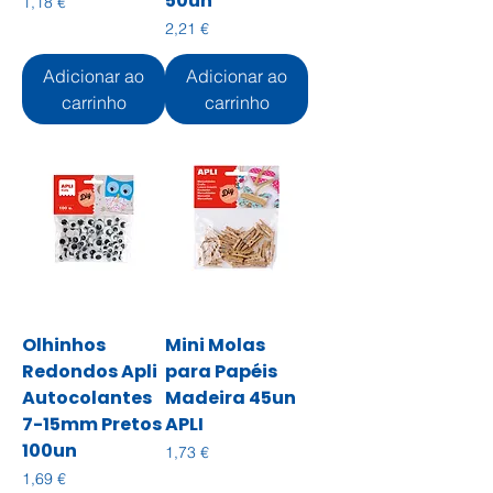
50un
Preço
1,18 €
Preço
2,21 €
Adicionar ao
Adicionar ao
carrinho
carrinho
Olhinhos
Mini Molas
Redondos Apli
para Papéis
Autocolantes
Madeira 45un
7-15mm Pretos
APLI
100un
Preço
1,73 €
Preço
1,69 €