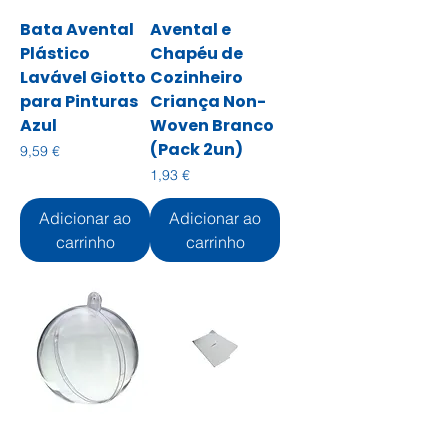
Bata Avental
Avental e
Plástico
Chapéu de
Lavável Giotto
Cozinheiro
para Pinturas
Criança Non-
Azul
Woven Branco
(Pack 2un)
Preço
9,59 €
Preço
1,93 €
Adicionar ao
Adicionar ao
carrinho
carrinho