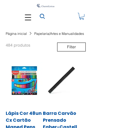
Página inicial
Papelaria/Artes e Manualidades
484 produtos
Filter
Lápis Cor 48un
Barra Carvão
Cx Cartão
Prensado
Maped Peps
Faber-Castell