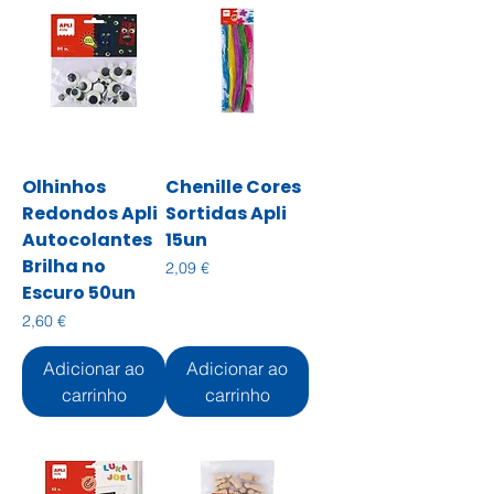
Olhinhos
Chenille Cores
Redondos Apli
Sortidas Apli
Autocolantes
15un
Brilha no
Preço
2,09 €
Escuro 50un
Preço
2,60 €
Adicionar ao
Adicionar ao
carrinho
carrinho