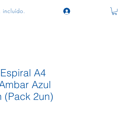
 incluído.
Espiral A4
Ambar Azul
n (Pack 2un)
o