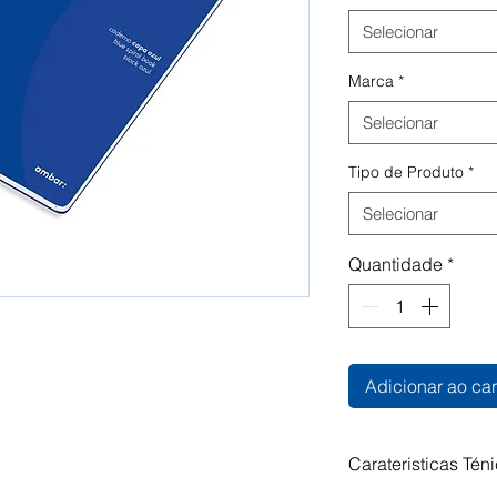
Selecionar
Marca
*
Selecionar
Tipo de Produto
*
Selecionar
Quantidade
*
Adicionar ao car
Carateristicas Tén