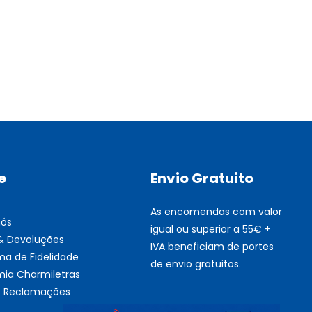
Multifunções BROTHER Tint
Esgotado
e
Envio Gratuito
As encomendas com valor
nós
igual ou superior a 55€ +
 & Devoluções
IVA beneficiam de portes
ma de Fidelidade
de envio gratuitos.
ia Charmiletras
de Reclamações