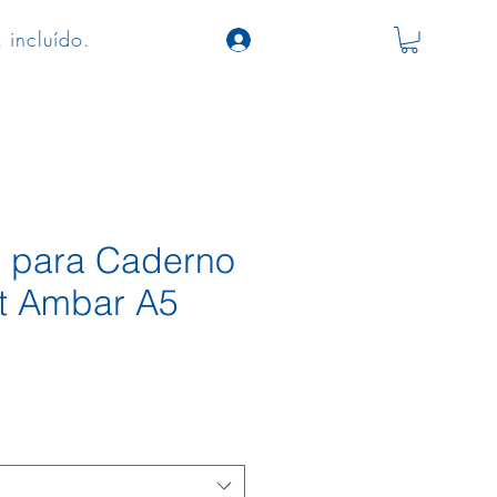
 incluído.
 para Caderno
t Ambar A5
o