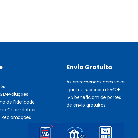
Multifunções BROTHER Tint
Esgotado
e
Envio Gratuito
As encomendas com valor
nós
igual ou superior a 55€ +
 & Devoluções
IVA beneficiam de portes
ma de Fidelidade
de envio gratuitos.
ia Charmiletras
de Reclamações