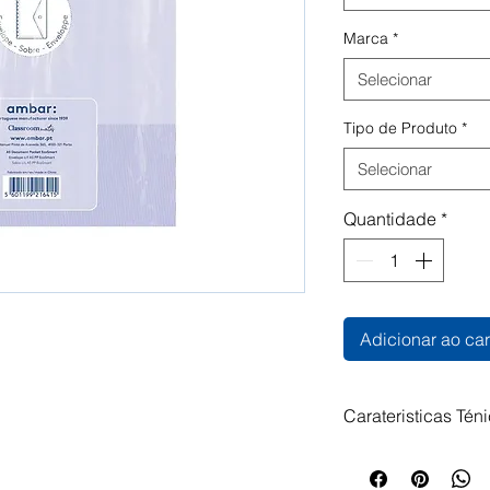
Marca
*
Selecionar
Tipo de Produto
*
Selecionar
Quantidade
*
Adicionar ao car
Carateristicas Tén
Envelope com fec