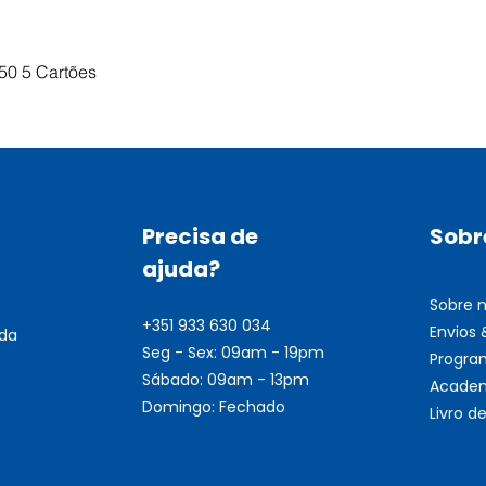
Visualização rápida
50 5 Cartões
Precisa de
Sobr
ajuda?
Sobre 
+351 933 630 034
Envios
nda
Seg - Sex: 09am - 19pm
Progra
Sábado: 09am - 13pm
Academ
Domingo: Fechado
Livro 