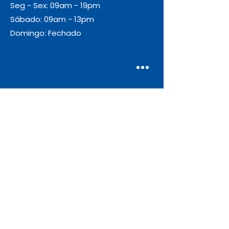
Seg - Sex: 09am - 19pm
Sábado: 09am - 13pm
Domingo: Fechado
Envio
Gratuito
As encomendas com valor igual ou
superior a 55€ + IVA beneficiam de
portes de envio gratuitos.