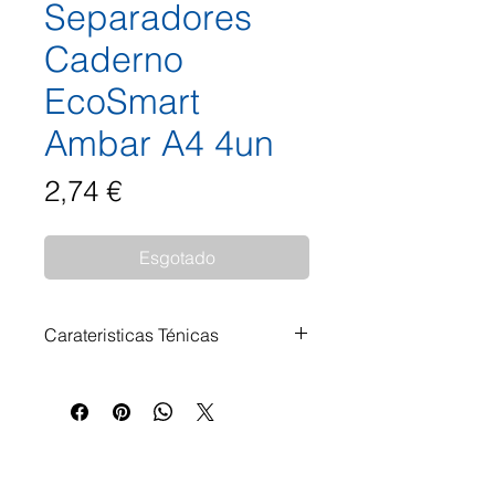
Separadores
Caderno
EcoSmart
Ambar A4 4un
Preço
2,74 €
Esgotado
Carateristicas Ténicas
Índice Separadores A4 Ecosmart
Tamanho do papel: A4 Número
de separadores: 4