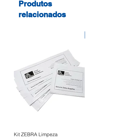
Produtos
relacionados
Desconto
Kit ZEBRA Limpeza
Multifunções BROTHER 