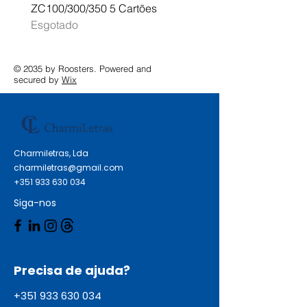
ZC100/300/350 5 Cartões
Profissional A3 MFC-J
Esgotado
Esgotado
© 2035 by Roosters. Powered and
secured by
Wix
Charmiletras, Lda
charmiletras@gmail.com
+351 933 630 034
Siga-nos
Precisa de ajuda?
+351 933 630 034