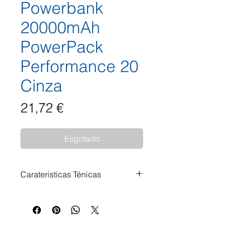
Powerbank
20000mAh
PowerPack
Performance 20
Cinza
Preço
21,72 €
Esgotado
Carateristicas Ténicas
Carregamento rápido,
carregamento em movimento: A
bateria externa fornece energia a