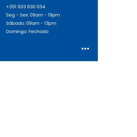
+351 933 630 034
Seg - Sex: 09am - 19pm
Sábado: 09am - 13pm
Domingo: Fechado
Envio
Gratuito
As encomendas com valor igual ou
superior a 55€ + IVA beneficiam de
portes de envio gratuitos.