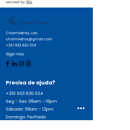
USB-C (5V / 3A), 1x USB-A (5V /
secured by
Wix
3A) Cor: Verde Dimensões (L x A
x C): 23 x 92 x 65 mm Peso: 197g
Charmiletras, Lda
charmiletras@gmail.com
+351 933 630 034
Siga-nos
Precisa de ajuda?
+351 933 630 034
Seg - Sex: 09am - 19pm
Sábado: 09am - 13pm
Domingo: Fechado