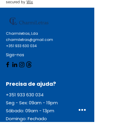
USB-C (5V / 3A), 1x USB-A (5V /
secured by
Wix
3A) Cor: Roxo Variante: Ameixa
Dimensões (L x A x C): 23 x 92 x
65 mm Peso: 197g
Charmiletras, Lda
charmiletras@gmail.com
+351 933 630 034
Siga-nos
Precisa de ajuda?
+351 933 630 034
Seg - Sex: 09am - 19pm
Sábado: 09am - 13pm
Domingo: Fechado