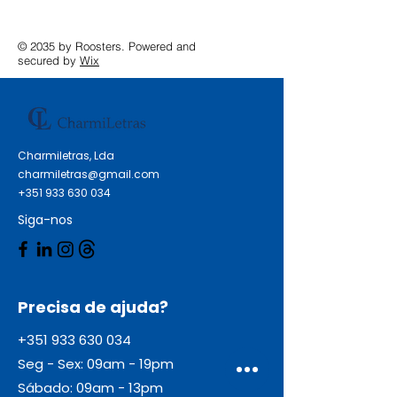
Entrada: USB-C 2 saídas: 1x
USB-C (5V / 3A), 1x USB-A (5V /
© 2035 by Roosters. Powered and
3A) Cor: Vermelho Dimensões (L
secured by
Wix
x A x C): 23 x 92 x 65 mm Peso:
197g
Charmiletras, Lda
charmiletras@gmail.com
+351 933 630 034
Siga-nos
Precisa de ajuda?
+351 933 630 034
Seg - Sex: 09am - 19pm
Sábado: 09am - 13pm