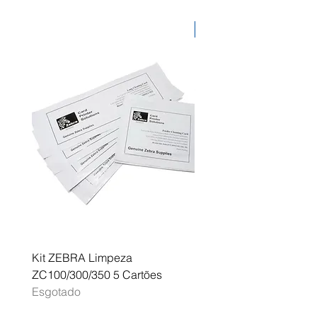
remotos e equipamento
fotográfico.
Desconto
Kit ZEBRA Limpeza
Multifunções BROTHER 
ZC100/300/350 5 Cartões
Profissional A3 MFC-J
Esgotado
Esgotado