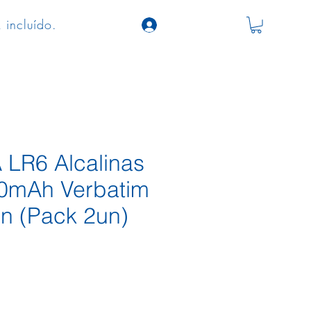
 incluído.
 LR6 Alcalinas
0mAh Verbatim
n (Pack 2un)
o