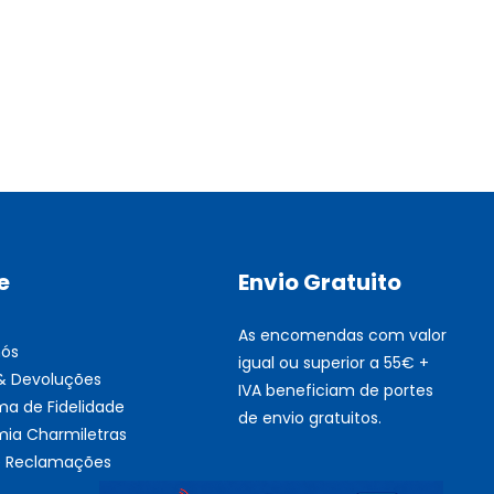
Multifunções BROTHER Tint
Esgotado
e
Envio Gratuito
As encomendas com valor
nós
igual ou superior a 55€ +
 & Devoluções
IVA beneficiam de portes
ma de Fidelidade
de envio gratuitos.
ia Charmiletras
de Reclamações