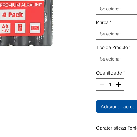
Selecionar
Marca
*
Selecionar
Tipo de Produto
*
Selecionar
Quantidade
*
Adicionar ao car
Carateristicas Tén