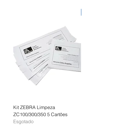
remotos e equipamento
fotográfico.
Desconto
Kit ZEBRA Limpeza
Multifunções BROTHER 
ZC100/300/350 5 Cartões
Profissional A3 MFC-J
Esgotado
Esgotado