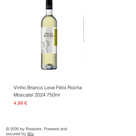
Vinho Branco Leve Félix Rocha
Fusor Xerox 115R00120
Moscatel 2024 750ml
Esgotado
Preço
4,99 €
© 2035 by Roosters. Powered and
secured by
Wix