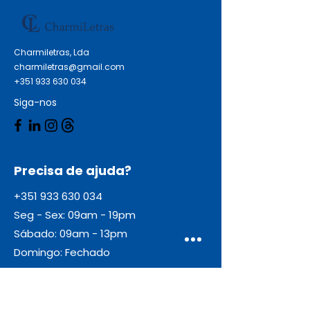
Reciclável Não apto para micro-
ondas Não apto para o forno
Biodegradável Resistente a
Charmiletras, Lda
óleos e gordura Certificações:
charmiletras@gmail.com
Contato alimentar Registo
+351 933 630 034
sanitário PEFC Produto livre de
Siga-nos
PFOS - PFOA
Precisa de ajuda?
+351 933 630 034
Seg - Sex: 09am - 19pm
Sábado: 09am - 13pm
Domingo: Fechado