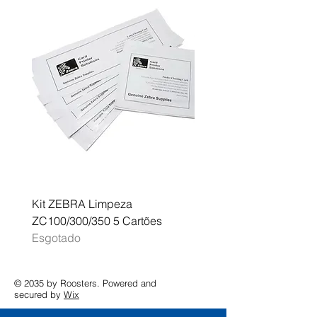
Kit ZEBRA Limpeza
Multifunções BROTHER 
ZC100/300/350 5 Cartões
Profissional A3 MFC-J
Esgotado
Esgotado
© 2035 by Roosters. Powered and
secured by
Wix