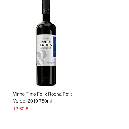
Vinho Tinto Félix Rocha Petit
Fusor Xerox 115R00120
Verdot 2019 750ml
Esgotado
Preço
12,60 €