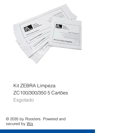
Kit ZEBRA Limpeza
Multifunções BROTHER 
ZC100/300/350 5 Cartões
Profissional A3 MFC-J
Esgotado
Esgotado
© 2035 by Roosters. Powered and
secured by
Wix