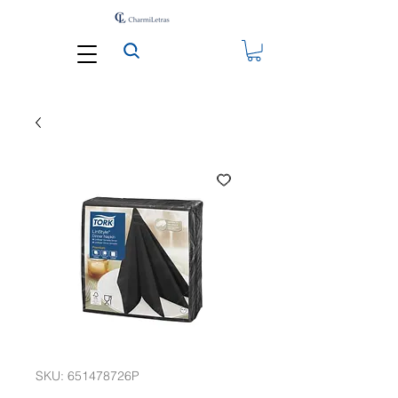
SKU: 651478726P