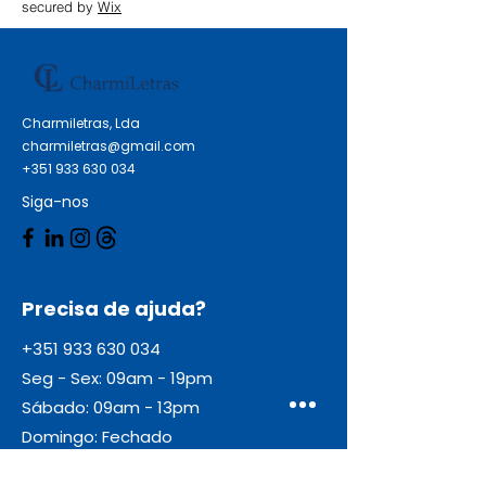
leem a mensagem Qualidade:
secured by
Wix
Premium Comprimento sem
dobras: 39 cm Largura sem
dobras: 39 cm Comprimento com
dobras: 19.5 cm Largura com
Charmiletras, Lda
dobras: 19.5 cm Folha: 1
charmiletras@gmail.com
Impressão: Não Relevo: Não Cor:
+351 933 630 034
Preta
Siga-nos
Precisa de ajuda?
+351 933 630 034
Seg - Sex: 09am - 19pm
Sábado: 09am - 13pm
Domingo: Fechado