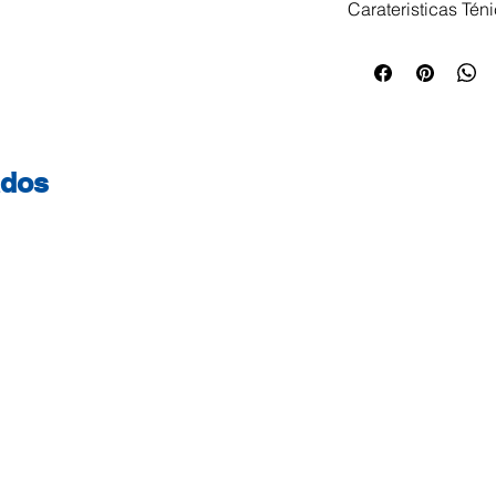
Carateristicas Tén
Papel siliconizado
particularidade de
Resiste com tempe
tem a certificação
dobra cara e pode 
ados
segundo o tipo de 
siliconizado Reci
Apto para o forno 
óleos e gordura