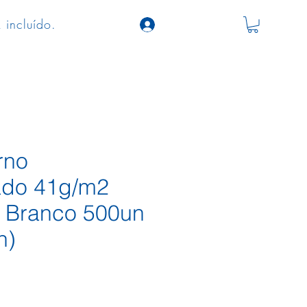
 incluído.
rno
zado 41g/m2
 Branco 500un
n)
ço