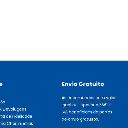
Multifunções BROTHER Tint
Esgotado
e
Envio Gratuito
As encomendas com valor
nós
igual ou superior a 55€ +
 & Devoluções
IVA beneficiam de portes
ma de Fidelidade
de envio gratuitos.
ia Charmiletras