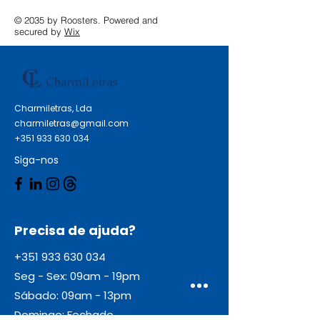
dos utilizadores de guardanapos
© 2035 by Roosters. Powered and
leem a mensagem Qualidade:
secured by
Wix
Premium Comprimento sem
dobras: 39 cm Largura sem
dobras: 39 cm Comprimento com
dobras: 19.5 cm Largura com
Charmiletras, Lda
dobras: 19.5 cm Folha: 1
charmiletras@gmail.com
Impressão: Não Relevo: Não Cor:
+351 933 630 034
Bordeaux
Siga-nos
Precisa de ajuda?
+351 933 630 034
Seg - Sex: 09am - 19pm
Sábado: 09am - 13pm
Domingo: Fechado