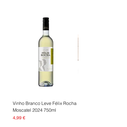
Vinho Branco Leve Félix Rocha
Fusor Xerox 115R00120
Moscatel 2024 750ml
Esgotado
Preço
4,99 €