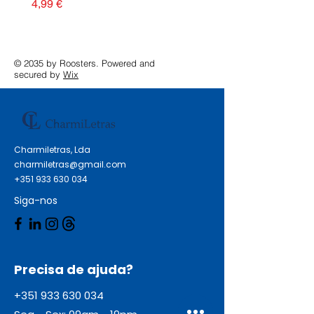
Preço
4,99 €
© 2035 by Roosters. Powered and
secured by
Wix
Charmiletras, Lda
charmiletras@gmail.com
+351 933 630 034
Siga-nos
Precisa de ajuda?
+351 933 630 034