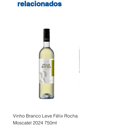
relacionados
Vinho Branco Leve Félix Rocha
Fusor Xerox 115R00120
Moscatel 2024 750ml
Esgotado