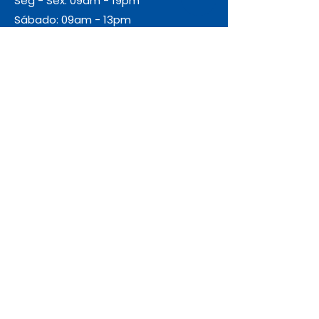
Seg - Sex: 09am - 19pm
Sábado: 09am - 13pm
Domingo: Fechado
Envio
Gratuito
As encomendas com valor igual ou
superior a 55€ + IVA beneficiam de
portes de envio gratuitos.