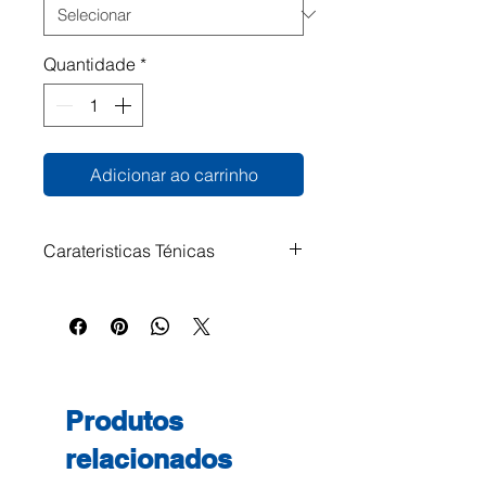
Quantidade
*
Adicionar ao carrinho
Carateristicas Ténicas
Pasta compatível: #1922024 -
Pasta Arquivo 200AC
350x290x80 Vermelha
Produtos
relacionados