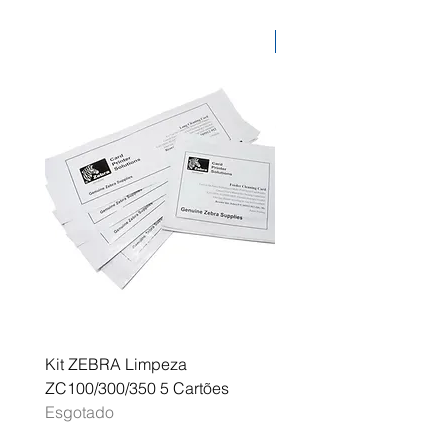
Desconto
Kit ZEBRA Limpeza
Multifunções BROTHER 
ZC100/300/350 5 Cartões
Profissional A3 MFC-J
Esgotado
Esgotado