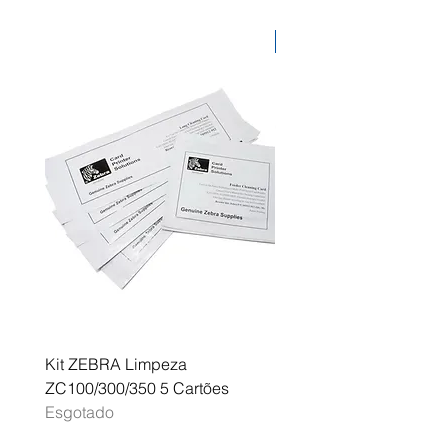
aço cromado Lombada de 80mm
Dimensões: 287x310x80 mm
Desconto
Cor: Vermelho
Kit ZEBRA Limpeza
Multifunções BROTHER 
ZC100/300/350 5 Cartões
Profissional A3 MFC-J
Esgotado
Esgotado