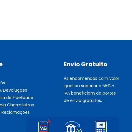
Multifunções BROTHER Tint
Esgotado
e
Envio Gratuito
As encomendas com valor
nós
igual ou superior a 55€ +
 & Devoluções
IVA beneficiam de portes
ma de Fidelidade
de envio gratuitos.
ia Charmiletras
de Reclamações