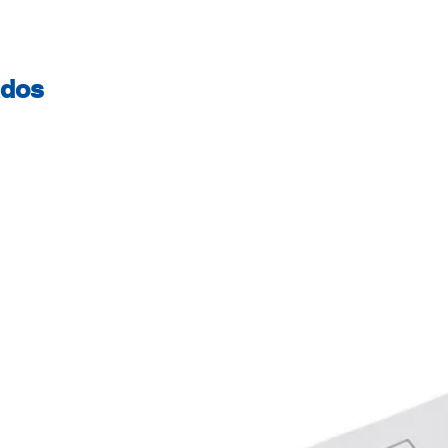
DesignJet T 210 H
DesignJet T 250 H
DesignJet T 630 3
ados
Series HP DesignJ
T 650 36 inch HP 
DesignJet Studio 
Inch HP DesignJet
DesignJet Studio S