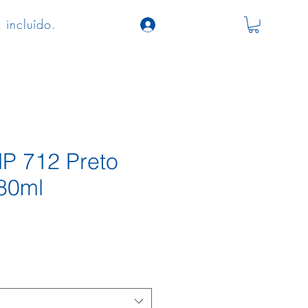
 incluído.
HP 712 Preto
80ml
ço