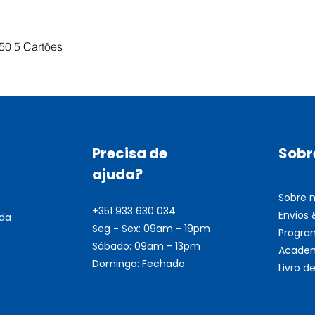
Visualização rápida
50 5 Cartões
Precisa de
Sobr
ajuda?
Sobre 
+351 933 630 034
Envios
nda
Seg - Sex: 09am - 19pm
Progra
Sábado: 09am - 13pm
Academ
Domingo: Fechado
Livro 