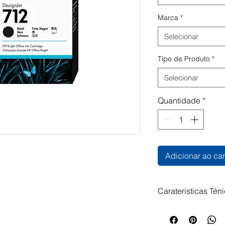
Marca
*
Selecionar
Tipo de Produto
*
Selecionar
Quantidade
*
Adicionar ao car
Carateristicas Tén
Tinteiro HP 712 P
Compatíveis: HP D