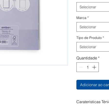
Selecionar
Marca
*
Selecionar
Tipo de Produto
*
Selecionar
Quantidade
*
Adicionar ao car
Carateristicas Tén