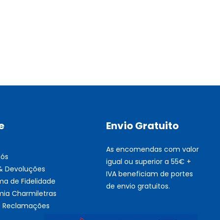
Multifunções BROTHER Tint
Esgotado
e
Envio Gratuito
As encomendas com valor
nós
igual ou superior a 55€ +
 & Devoluções
IVA beneficiam de portes
ma de Fidelidade
de envio gratuitos.
ia Charmiletras
de Reclamações