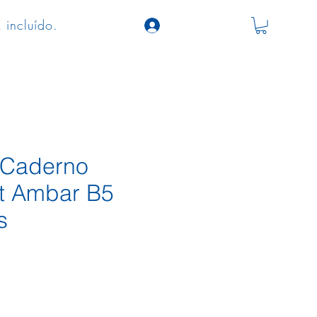
 incluído.
 Caderno
t Ambar B5
s
o