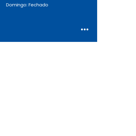
Domingo: Fechado
Envio
Gratuito
As encomendas com valor igual ou
superior a 55€ + IVA beneficiam de
portes de envio gratuitos.
Apoio ao Cliente
Contate-nos