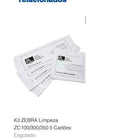
Desconto
Kit ZEBRA Limpeza
Multifunções BROTHER 
ZC100/300/350 5 Cartões
Profissional A3 MFC-J
Esgotado
Esgotado