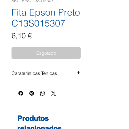
SKU: EPSC13S015307
Fita Epson Preto
C13S015307
Preço
6,10 €
Esgotado
Carateristicas Ténicas
Fita Epson Preto C13S015307
2.000.000 Caracteres Modelos
Compatíveis: Epson LQ 630
Epson LQ 630S Epson LQ 630
Series Epson LQ 630 USB
Produtos
relacionados