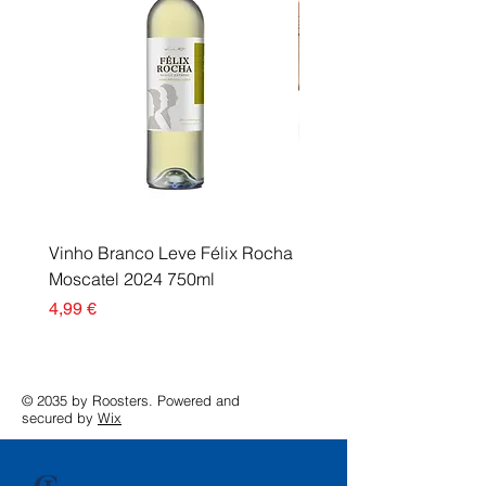
Vinho Branco Leve Félix Rocha
Fusor Xerox 115R00120
Moscatel 2024 750ml
Esgotado
Preço
4,99 €
© 2035 by Roosters. Powered and
secured by
Wix