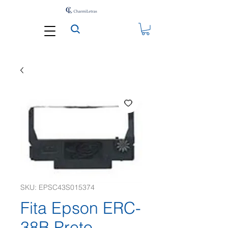
SKU: EPSC43S015374
Fita Epson ERC-
38B Preto