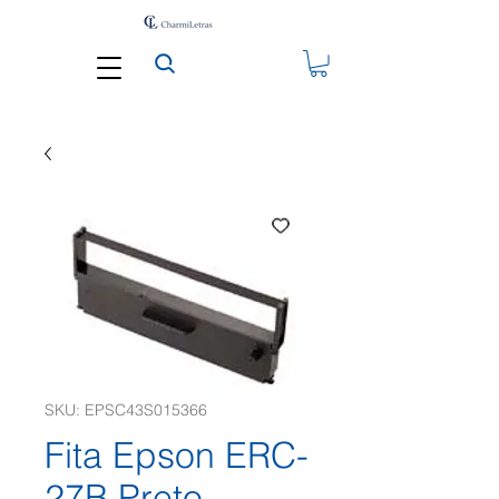
SKU: EPSC43S015366
Fita Epson ERC-
27B Preto