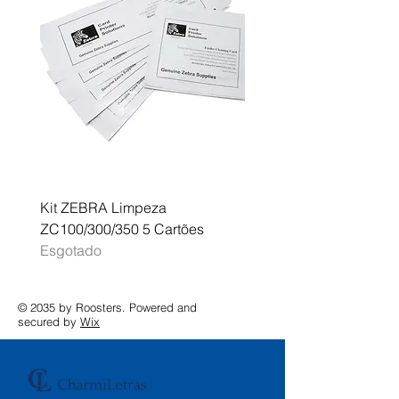
Kit ZEBRA Limpeza
Multifunções BROTHER 
ZC100/300/350 5 Cartões
Profissional A3 MFC-J
Esgotado
Esgotado
© 2035 by Roosters. Powered and
secured by
Wix