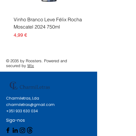
Etiquetas Redondas 8mm de
Diâmetro Cor: Verde Claro
Vinho Branco Leve Félix Rocha
Fusor Xerox 115R00120
Moscatel 2024 750ml
Esgotado
Preço
4,99 €
© 2035 by Roosters. Powered and
secured by
Wix
Charmiletras, Lda
charmiletras@gmail.com
+351 933 630 034
Siga-nos