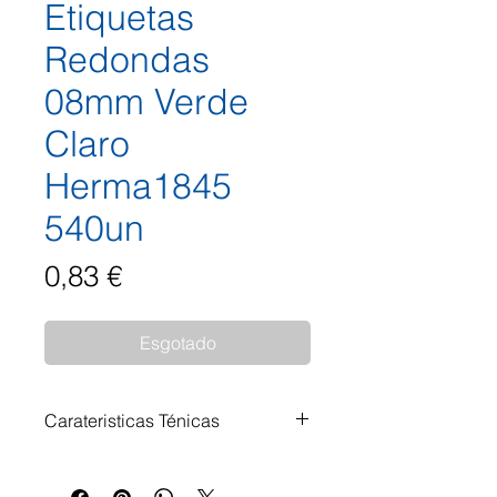
Etiquetas
Redondas
08mm Verde
Claro
Herma1845
540un
Preço
0,83 €
Esgotado
Carateristicas Ténicas
Etiquetas multiusos para marcar
e organizar. Autocolantes em