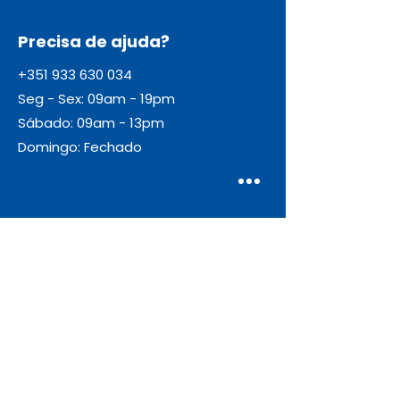
Precisa de ajuda?
+351 933 630 034
Seg - Sex: 09am - 19pm
Sábado: 09am - 13pm
Domingo: Fechado
Envio
Gratuito
As encomendas com valor igual ou
superior a 55€ + IVA beneficiam de
portes de envio gratuitos.