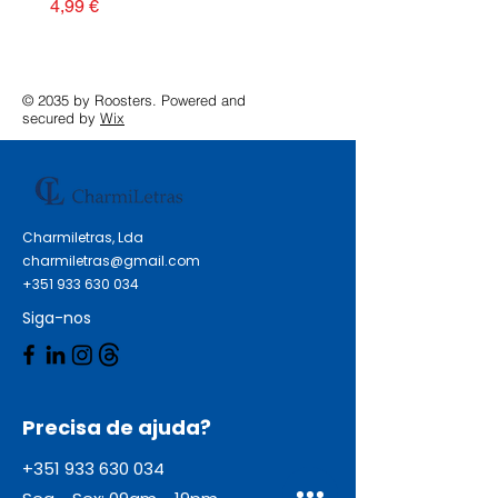
Preço
4,99 €
© 2035 by Roosters. Powered and
secured by
Wix
Charmiletras, Lda
charmiletras@gmail.com
+351 933 630 034
Siga-nos
Precisa de ajuda?
+351 933 630 034