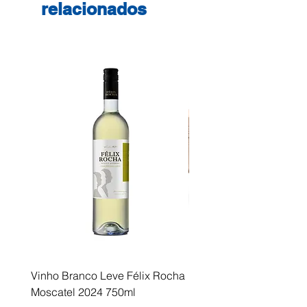
das lojas para os saldos e
relacionados
promoções. Etiquetas adesivas
Diâmetro 3,5cm
Vinho Branco Leve Félix Rocha
Fusor Xerox 115R00120
Moscatel 2024 750ml
Esgotado