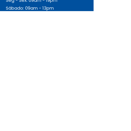
Seg - Sex: 09am - 19pm
Sábado: 09am - 13pm
Domingo: Fechado
Envio
Gratuito
As encomendas com valor igual ou
superior a 55€ + IVA beneficiam de
portes de envio gratuitos.