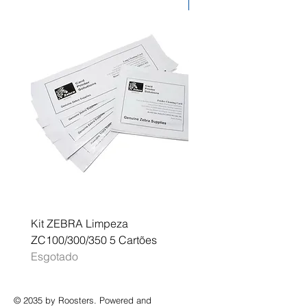
Desconto
florestal responsável em todo o
mundo.
Kit ZEBRA Limpeza
Multifunções BROTHER 
ZC100/300/350 5 Cartões
Profissional A3 MFC-J
Esgotado
Esgotado
© 2035 by Roosters. Powered and