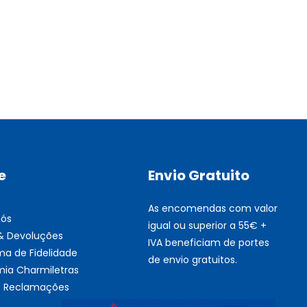
Multifunções BROTHER Tint
Esgotado
e
Envio Gratuito
As encomendas com valor
nós
igual ou superior a 55€ +
 & Devoluções
IVA beneficiam de portes
ma de Fidelidade
de envio gratuitos.
ia Charmiletras
de Reclamações