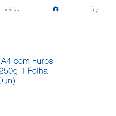
 incluído.
a A4 com Furos
250g 1 Folha
0un)
ço