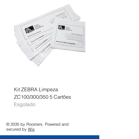
Kit ZEBRA Limpeza
Multifunções BROTHER 
ZC100/300/350 5 Cartões
Profissional A3 MFC-J
Esgotado
Esgotado
© 2035 by Roosters. Powered and
secured by
Wix