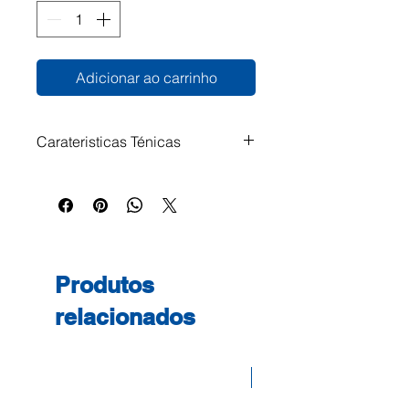
Adicionar ao carrinho
Carateristicas Ténicas
Produtos
relacionados
Desconto