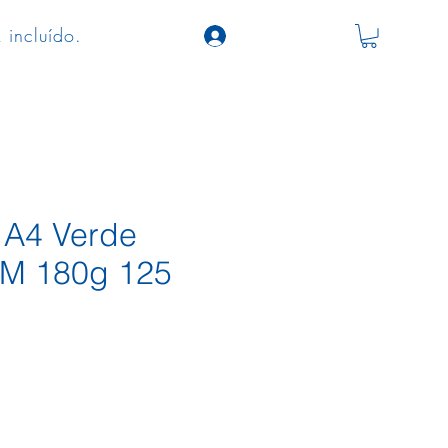
 incluído.
a A4 Verde
3M 180g 125
o