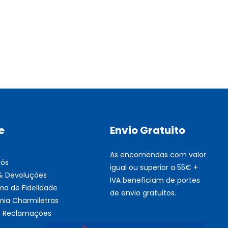
Multifunções BROTHER Tint
Esgotado
e
Envio Gratuito
As encomendas com valor
nós
igual ou superior a 55€ +
 & Devoluções
IVA beneficiam de portes
ma de Fidelidade
de envio gratuitos.
ia Charmiletras
de Reclamações