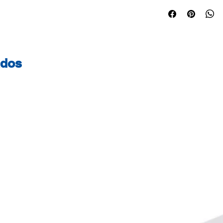
Alta gramagem. Id
Certificações do 
certificado - Este
geridas de forma s
controlada. FSC® 
ados
certificados com a
contribuir para o 
responsável em t