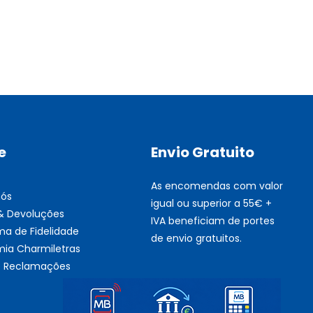
Multifunções BROTHER Tint
Esgotado
e
Envio Gratuito
As encomendas com valor
nós
igual ou superior a 55€ +
 & Devoluções
IVA beneficiam de portes
ma de Fidelidade
de envio gratuitos.
ia Charmiletras
de Reclamações