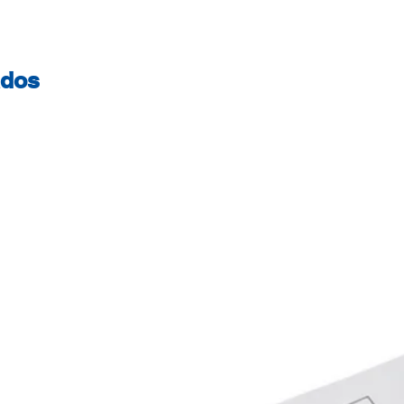
superfície lisa de
lados, com uma ga
massa, perfeito par
ados
sólida e altamente 
cortada, colada e
qualidade, é igual
desenhos a marcado
impressão a jato de
Tangerina A4 - 21 
Sem ácido para u
longo do tempo, E
norma ISO 9706 Ce
Vivaldi® é fabric