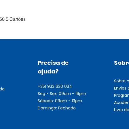
Visualização rápida
50 5 Cartões
Precisa de
Sobr
ajuda?
Sobre 
+351 933 630 034
Envios
nda
Seg - Sex: 09am - 19pm
Progra
Sábado: 09am - 13pm
Academ
Domingo: Fechado
Livro 