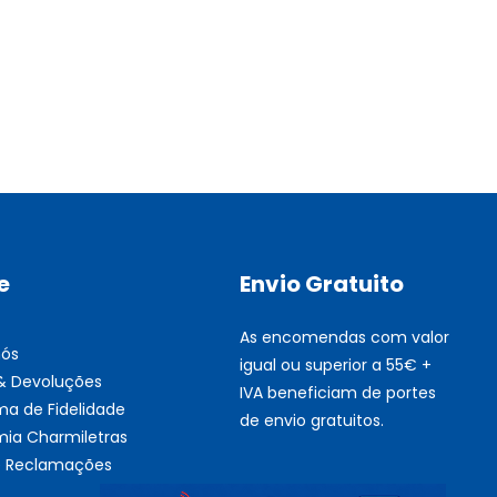
Multifunções BROTHER Tint
Esgotado
e
Envio Gratuito
As encomendas com valor
nós
igual ou superior a 55€ +
 & Devoluções
IVA beneficiam de portes
ma de Fidelidade
de envio gratuitos.
ia Charmiletras
de Reclamações