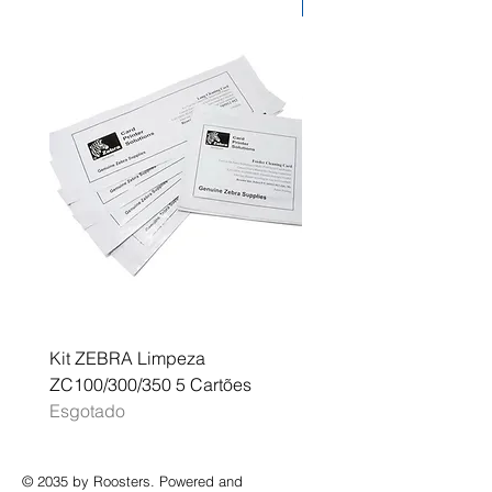
Desconto
florestal responsável em todo o
mundo.
Kit ZEBRA Limpeza
Multifunções BROTHER 
ZC100/300/350 5 Cartões
Profissional A3 MFC-J
Esgotado
Esgotado
© 2035 by Roosters. Powered and