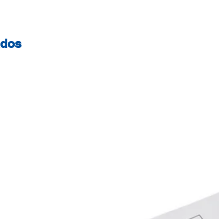
certificado - Este
geridas de forma s
controlada. FSC® 
ados
certificados com a
contribuir para o 
responsável em t