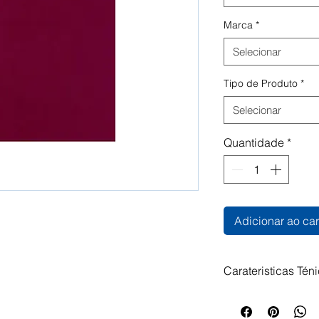
Marca
*
Selecionar
Tipo de Produto
*
Selecionar
Quantidade
*
Adicionar ao car
Carateristicas Tén
Alta gramagem. Id
Certificações do 