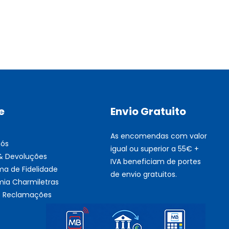
Multifunções BROTHER Tint
Esgotado
e
Envio Gratuito
As encomendas com valor
nós
igual ou superior a 55€ +
 & Devoluções
IVA beneficiam de portes
ma de Fidelidade
de envio gratuitos.
ia Charmiletras
de Reclamações