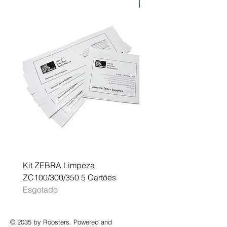
Desconto
Kit ZEBRA Limpeza
Multifunções BROTHER 
ZC100/300/350 5 Cartões
Profissional A3 MFC-J
Esgotado
Esgotado
© 2035 by Roosters. Powered and