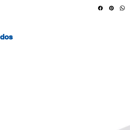
Alta gramagem. Id
Certificações do 
certificado - Este
geridas de forma s
controlada. FSC® 
ados
certificados com a
contribuir para o 
responsável em t