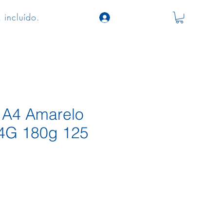
 incluído.
a A4 Amarelo
 4G 180g 125
o