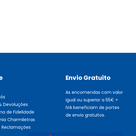
Multifunções BROTHER Tint
Esgotado
e
Envio Gratuito
As encomendas com valor
nós
igual ou superior a 55€ +
 & Devoluções
IVA beneficiam de portes
ma de Fidelidade
de envio gratuitos.
ia Charmiletras
de Reclamações