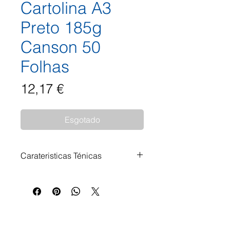
Cartolina A3
Preto 185g
Canson 50
Folhas
Preço
12,17 €
Esgotado
Carateristicas Ténicas
Cartolina Iris® Vivaldi® Canson
Canson® Iris® Vivaldi® é uma
cartolina que oferece uma
superfície lisa de alta qualidade
em ambos os lados, com uma