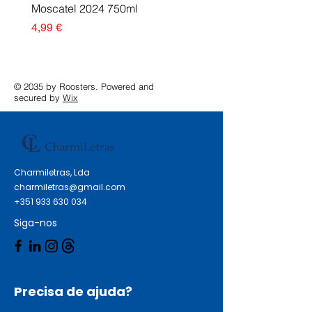
Moscatel 2024 750ml
Esgotado
Preço
4,99 €
© 2035 by Roosters. Powered and
secured by
Wix
Charmiletras, Lda
charmiletras@gmail.com
+351 933 630 034
Siga-nos
Precisa de ajuda?