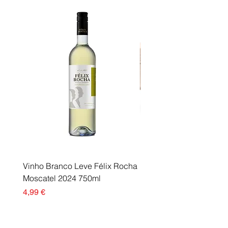
florestal responsável em todo o
mundo.
Vinho Branco Leve Félix Rocha
Fusor Xerox 115R00120
Moscatel 2024 750ml
Esgotado
Preço
4,99 €