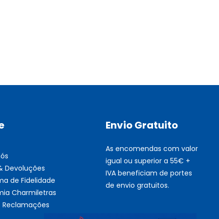
Multifunções BROTHER Tint
Esgotado
e
Envio Gratuito
As encomendas com valor
nós
igual ou superior a 55€ +
 & Devoluções
IVA beneficiam de portes
ma de Fidelidade
de envio gratuitos.
ia Charmiletras
de Reclamações