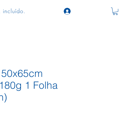
 incluído.
a 50x65cm
 180g 1 Folha
n)
o