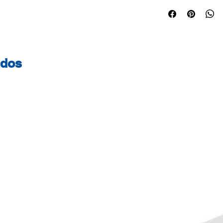
Alta gramagem. Id
Certificações do 
certificado - Este
geridas de forma s
controlada. FSC® 
ados
certificados com a
contribuir para o 
responsável em t