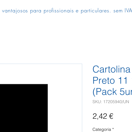
 vantajosos para profissionais e particulares. sem IVA
Cartolin
Preto 11
(Pack 5u
SKU: 17205940/UN
Preç
2,42 €
Categoria
*