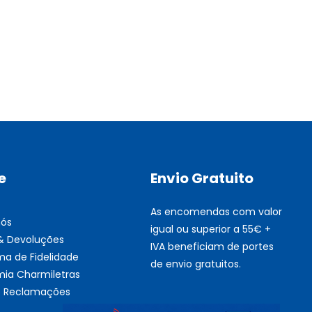
Multifunções BROTHER Tint
Esgotado
e
Envio Gratuito
As encomendas com valor
nós
igual ou superior a 55€ +
 & Devoluções
IVA beneficiam de portes
ma de Fidelidade
de envio gratuitos.
ia Charmiletras
de Reclamações