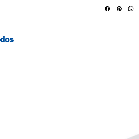
Alta gramagem. Id
Certificações do 
certificado - Este
geridas de forma s
controlada. FSC® 
ados
certificados com a
contribuir para o 
responsável em t