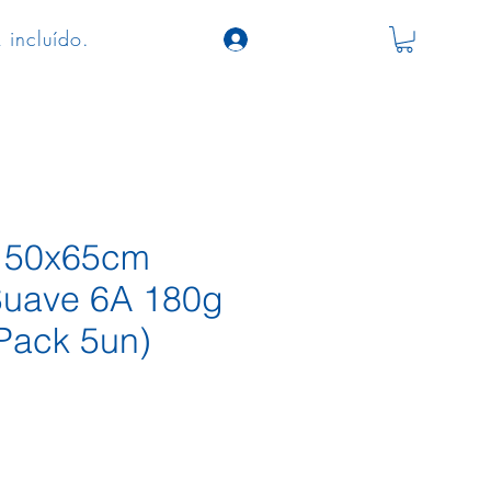
 incluído.
a 50x65cm
Suave 6A 180g
(Pack 5un)
o