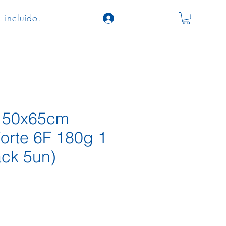
 incluído.
a 50x65cm
Forte 6F 180g 1
ack 5un)
o