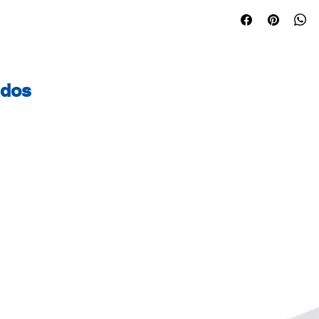
Alta gramagem. Id
Certificações do p
certificado - Este
geridas de forma s
controlada. . FSC
ados
certificados com a
contribuir para o 
responsável em t