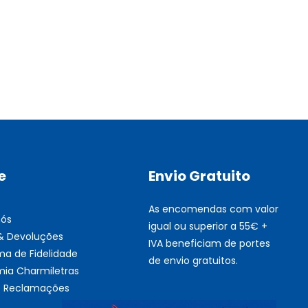
Multifunções BROTHER Tint
Esgotado
e
Envio Gratuito
As encomendas com valor
nós
igual ou superior a 55€ +
 & Devoluções
IVA beneficiam de portes
ma de Fidelidade
de envio gratuitos.
ia Charmiletras
de Reclamações