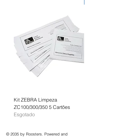
Desconto
mundo.
Kit ZEBRA Limpeza
Multifunções BROTHER 
ZC100/300/350 5 Cartões
Profissional A3 MFC-J
Esgotado
Esgotado
© 2035 by Roosters. Powered and